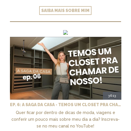
SAIBA MAIS SOBRE MIM
36:13
EP. 6: A SAGA DA CASA - TEMOS UM CLOSET PRA CHAMAR DE NOSSO + MARCENARIA E PAISAGISMO
Quer ficar por dentro de dicas de moda, viagens e
conferir um pouco mais sobre meu dia a dia? Inscreva-
se no meu canal no YouTube!