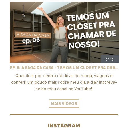
36:13
EP. 6: A SAGA DA CASA - TEMOS UM CLOSET PRA CHAMAR DE NOSSO + MARCENARIA E PAISAGISMO
Quer ficar por dentro de dicas de moda, viagens e
conferir um pouco mais sobre meu dia a dia? Inscreva-
se no meu canal no YouTube!
MAIS VÍDEOS
INSTAGRAM