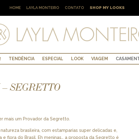
SHOP MY LOOKS
HOME
LAYLA MONTEIRO
CONTATO
R
TENDÊNCIA
ESPECIAL
LOOK
VIAGEM
CASAMEN
 – SEGRETTO
er mais um Provador da Segretto.
 natureza brasileira, com estamparias super delicadas e,
 flora do Brasil. Eh meninas… a proposta da Segretto é