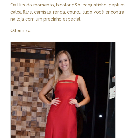
Os Hits do momento, bicolor p&b, conjuntinho, peplum,
calça flare, camisas, renda, couro… tudo você encontra
na loja com um precinho especial.
Olhem só: