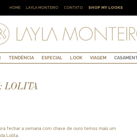
SHOP MY LOOKS
HOME
LAYLA MONTEIRO
CONTATO
R
TENDÊNCIA
ESPECIAL
LOOK
VIAGEM
CASAMEN
 LOLITA
!! E pra fechar a semana com chave de ouro temos mais um
da Lolita.