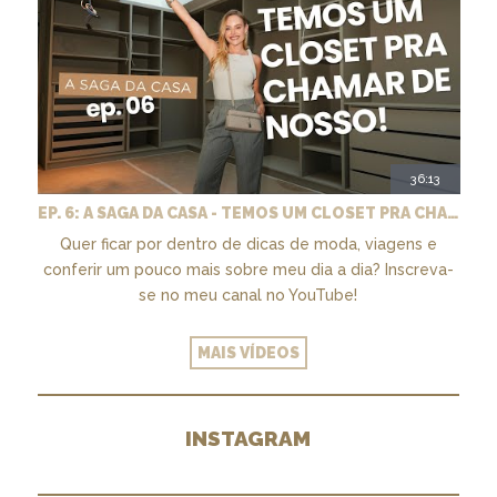
36:13
EP. 6: A SAGA DA CASA - TEMOS UM CLOSET PRA CHAMAR DE NOSSO + MARCENARIA E PAISAGISMO
Quer ficar por dentro de dicas de moda, viagens e
conferir um pouco mais sobre meu dia a dia? Inscreva-
se no meu canal no YouTube!
MAIS VÍDEOS
INSTAGRAM