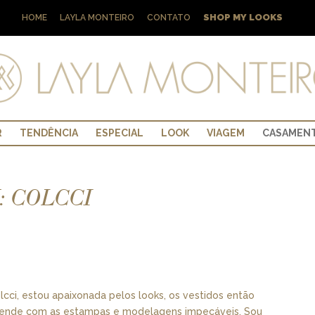
SHOP MY LOOKS
HOME
LAYLA MONTEIRO
CONTATO
R
TENDÊNCIA
ESPECIAL
LOOK
VIAGEM
CASAMEN
: COLCCI
cci, estou apaixonada pelos looks, os vestidos então
preende com as estampas e modelagens impecáveis. Sou