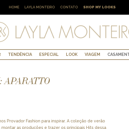
SHOP MY LOOKS
HOME
LAYLA MONTEIRO
CONTATO
R
TENDÊNCIA
ESPECIAL
LOOK
VIAGEM
CASAMEN
: APARATTO
s Provador Fashion para inspirar. A coleção de verão
l montar as produções e trazer os principais Hits dessa