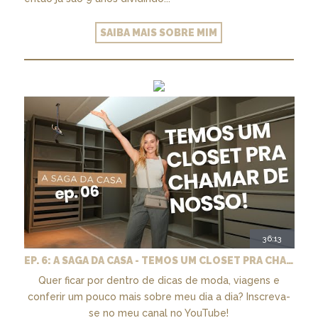
SAIBA MAIS SOBRE MIM
36:13
EP. 6: A SAGA DA CASA - TEMOS UM CLOSET PRA CHAMAR DE NOSSO + MARCENARIA E PAISAGISMO
Quer ficar por dentro de dicas de moda, viagens e
conferir um pouco mais sobre meu dia a dia? Inscreva-
se no meu canal no YouTube!