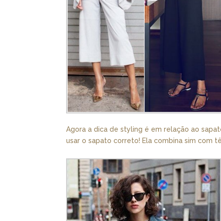
Agora a dica de styling é em relação ao sapa
usar o sapato correto! Ela combina sim com tên