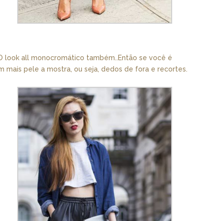
. O look all monocromático também..Então se você é
 mais pele a mostra, ou seja, dedos de fora e recortes.