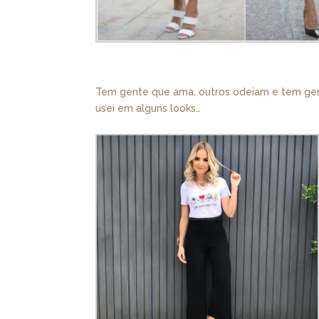
Tem gente que ama, outros odeiam e tem gent
usei em alguns looks…