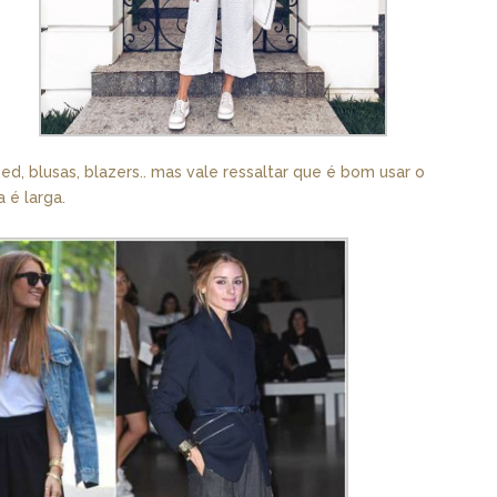
d, blusas, blazers.. mas vale ressaltar que é bom usar o
 é larga.