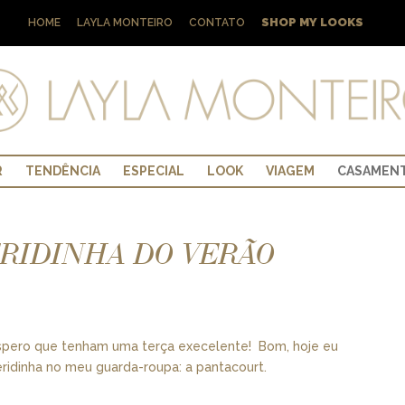
SHOP MY LOOKS
HOME
LAYLA MONTEIRO
CONTATO
R
TENDÊNCIA
ESPECIAL
LOOK
VIAGEM
CASAMEN
RIDINHA DO VERÃO
spero que tenham uma terça execelente! Bom, hoje eu
ridinha no meu guarda-roupa: a pantacourt.