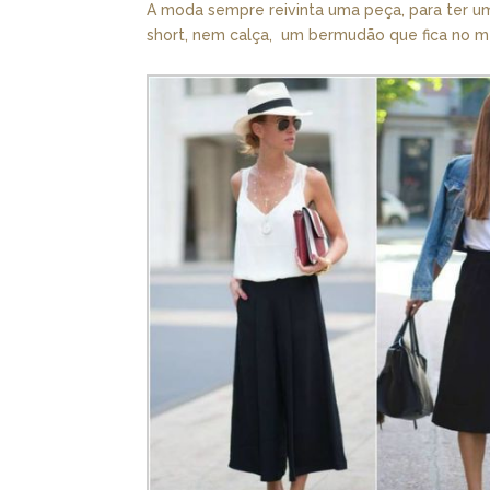
A moda sempre reivinta uma peça, para ter um
short, nem calça, um bermudão que fica no m