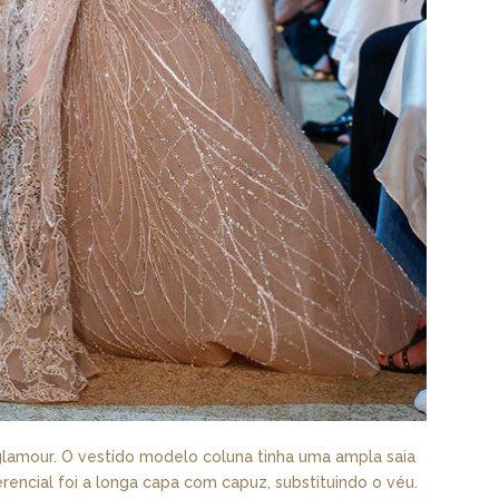
e glamour. O vestido modelo coluna tinha uma ampla saia
erencial foi a longa capa com capuz, substituindo o véu.