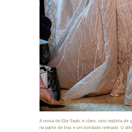
A noiva de Elie Saab, é claro, veio repleta d
na parte de trás e um bordado refinado. O dif