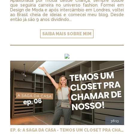
Apaixonada por moda desde criança, sempre soube
que seguiria carreira no universo fashion. Formei em
Design de Moda e após intercâmbio em Londres, voltei
ao Brasil cheia de ideias e comecei meu blog. Desde
então já são 9 anos dividindo...
SAIBA MAIS SOBRE MIM
36:13
EP. 6: A SAGA DA CASA - TEMOS UM CLOSET PRA CHAMAR DE NOSSO + MARCENARIA E PAISAGISMO