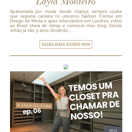
Layla Monteiro
Apaixonada por moda desde criança, sempre soube
que seguiria carreira no universo fashion. Formei em
Design de Moda e após intercâmbio em Londres, voltei
ao Brasil cheia de ideias e comecei meu blog. Desde
então já são 9 anos dividindo...
SAIBA MAIS SOBRE MIM
36:13