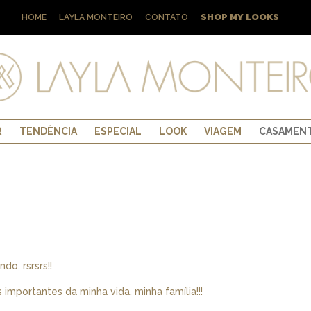
SHOP MY LOOKS
HOME
LAYLA MONTEIRO
CONTATO
R
TENDÊNCIA
ESPECIAL
LOOK
VIAGEM
CASAMEN
do, rsrsrs!!
mportantes da minha vida, minha família!!!