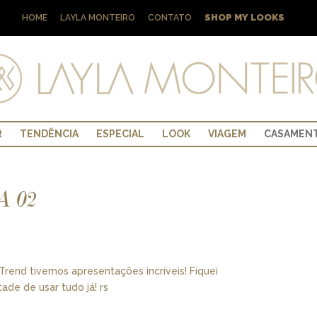
SHOP MY LOOKS
HOME
LAYLA MONTEIRO
CONTATO
R
TENDÊNCIA
ESPECIAL
LOOK
VIAGEM
CASAMEN
A 02
Trend tivemos apresentações incríveis! Fiquei
de de usar tudo já! rs