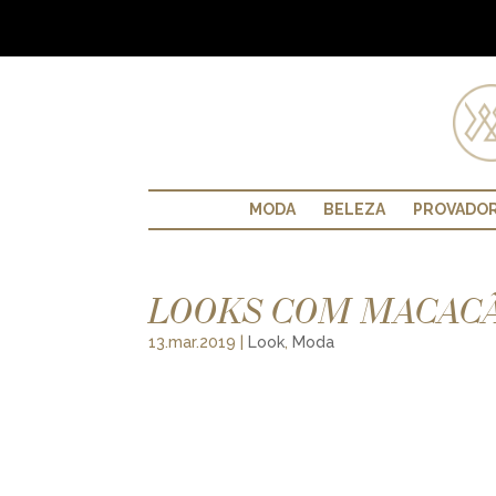
MODA
BELEZA
PROVADO
LOOKS COM MACACÃ
13.mar.2019
|
Look
,
Moda