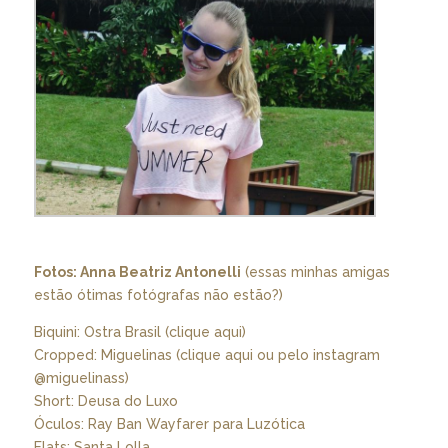
Fotos: Anna Beatriz Antonelli
(essas minhas amigas
estão ótimas fotógrafas não estão?)
Biquini: Ostra Brasil (
clique aqui
)
Cropped: Miguelinas (
clique aqui
ou pelo instagram
@miguelinass)
Short: Deusa do Luxo
Óculos: Ray Ban Wayfarer para Luzótica
Flats: Santa Lolla