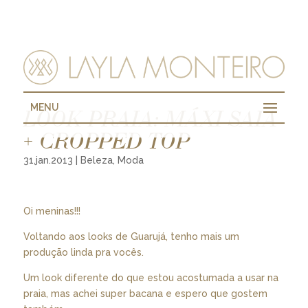
MENU
LOOK PRAIA: MÁXI SAIA
+ CROPPED TOP
31.jan.2013
|
Beleza
,
Moda
Oi meninas!!!
Voltando aos looks de Guarujá, tenho mais um
produção linda pra vocês.
Um look diferente do que estou acostumada a usar na
praia, mas achei super bacana e espero que gostem