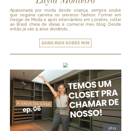
Layla Monteiro
Apaixonada por moda desde criança, sempre soube
que seguiria carreira no universo fashion. Formei em
Design de Moda e após intercâmbio em Londres, voltei
ao Brasil cheia de ideias e comecei meu blog. Desde
então já são 9 anos dividindo...
SAIBA MAIS SOBRE MIM
36:13