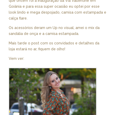
que ontem foi a inauguração da Via Vallentine em
Goiânia e para essa super ocasião eu optei por esse
look lindo e mega despojado, camisa com estampada e
calça flare.
Os acessórios deram um Up no visual, amei o mix da
sandália de onça e a camisa estampada.
Mais tarde o post com os convidados e detalhes da
loja estará no ar, fiquem de olho!
Vem ver: