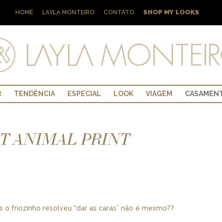
SHOP MY LOOKS
HOME
LAYLA MONTEIRO
CONTATO
R
TENDÊNCIA
ESPECIAL
LOOK
VIAGEM
CASAMEN
OT ANIMAL PRINT
o friozinho resolveu “dar as caras” não é mesmo??