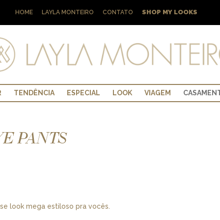
SHOP MY LOOKS
HOME
LAYLA MONTEIRO
CONTATO
R
TENDÊNCIA
ESPECIAL
LOOK
VIAGEM
CASAMEN
YE PANTS
se look mega estiloso pra vocês.