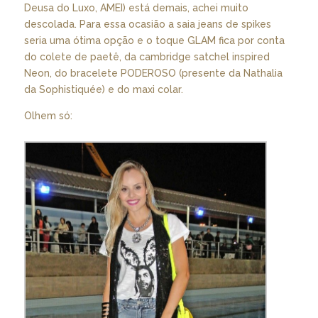
Deusa do Luxo, AMEI) está demais, achei muito
descolada. Para essa ocasião a saia jeans de spikes
seria uma ótima opção e o toque GLAM fica por conta
do colete de paetê, da cambridge satchel inspired
Neon, do bracelete PODEROSO (presente da Nathalia
da Sophistiquée) e do maxi colar.
Olhem só: