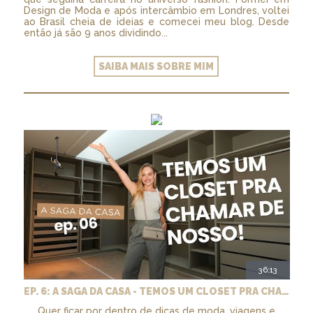
Design de Moda e após intercâmbio em Londres, voltei
ao Brasil cheia de ideias e comecei meu blog. Desde
então já são 9 anos dividindo...
SAIBA MAIS SOBRE MIM
36:13
EP. 6: A SAGA DA CASA - TEMOS UM CLOSET PRA CHAMAR DE NOSSO + MARCENARIA E PAISAGISMO
Quer ficar por dentro de dicas de moda, viagens e