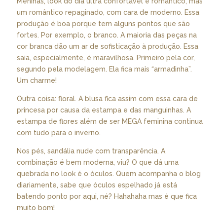
Meninas, look do dia ultra confortável e romântico, mas
um romântico repaginado, com cara de moderno. Essa
produção é boa porque tem alguns pontos que são
fortes. Por exemplo, o branco. A maioria das peças na
cor branca dão um ar de sofisticação à produção. Essa
saia, especialmente, é maravilhosa. Primeiro pela cor,
segundo pela modelagem. Ela fica mais “armadinha”.
Um charme!
Outra coisa: floral. A blusa fica assim com essa cara de
princesa por causa da estampa e das manguinhas. A
estampa de flores além de ser MEGA feminina continua
com tudo para o inverno.
Nos pés, sandália nude com transparência. A
combinação é bem moderna, viu? O que dá uma
quebrada no look é o óculos. Quem acompanha o blog
diariamente, sabe que óculos espelhado já está
batendo ponto por aqui, né? Hahahaha mas é que fica
muito bom!