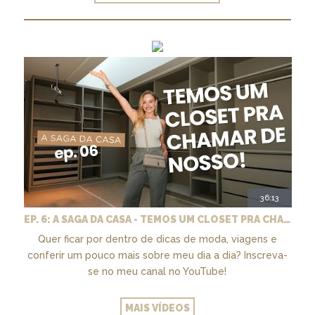
36:13
EP. 6: A SAGA DA CASA - TEMOS UM CLOSET PRA CHAMAR DE NOSSO + MARCENARIA E PAISAGISMO
Quer ficar por dentro de dicas de moda, viagens e
conferir um pouco mais sobre meu dia a dia? Inscreva-
se no meu canal no YouTube!
MAIS VÍDEOS