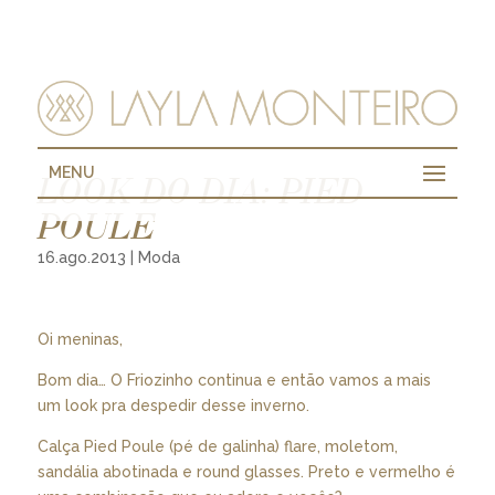
MENU
LOOK DO DIA: PIED
POULE
16.ago.2013
|
Moda
Oi meninas,
Bom dia… O Friozinho continua e então vamos a mais
um look pra despedir desse inverno.
Calça Pied Poule (pé de galinha) flare, moletom,
sandália abotinada e round glasses. Preto e vermelho é