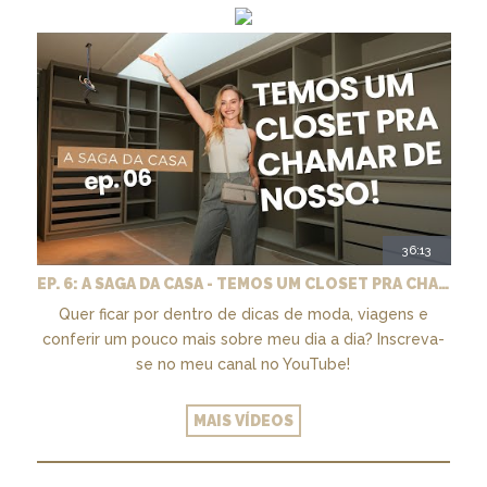
36:13
EP. 6: A SAGA DA CASA - TEMOS UM CLOSET PRA CHAMAR DE NOSSO + MARCENARIA E PAISAGISMO
Quer ficar por dentro de dicas de moda, viagens e
conferir um pouco mais sobre meu dia a dia? Inscreva-
se no meu canal no YouTube!
MAIS VÍDEOS