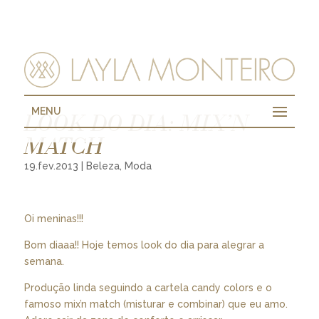
MENU
LOOK DO DIA: MIX’N
MATCH
19.fev.2013
|
Beleza
,
Moda
Oi meninas!!!
Bom diaaa!! Hoje temos look do dia para alegrar a
semana.
Produção linda seguindo a cartela candy colors e o
famoso mix’n match (misturar e combinar) que eu amo.