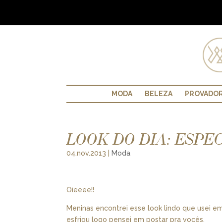
MODA
BELEZA
PROVADO
LOOK DO DIA: ESPE
04.nov.2013
|
Moda
Oieeee!!
Meninas encontrei esse look lindo que usei 
esfriou logo pensei em postar pra vocês.