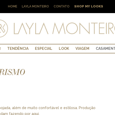
SHOP MY LOOKS
HOME
LAYLA MONTEIRO
CONTATO
R
TENDÊNCIA
ESPECIAL
LOOK
VIAGEM
CASAMEN
IRISMO
jada, além de muito confortável e estilosa. Produção
ndam fazendo por aqui.