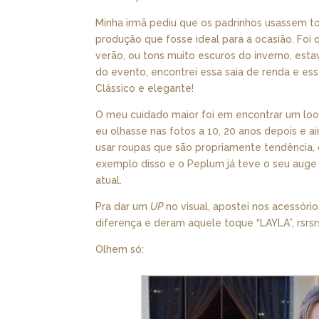
Minha irmã pediu que os padrinhos usassem t
produção que fosse ideal para a ocasião. Foi 
verão, ou tons muito escuros do inverno, est
do evento, encontrei essa saia de renda e es
Clássico e elegante!
O meu cuidado maior foi em encontrar um lo
eu olhasse nas fotos a 10, 20 anos depois e a
usar roupas que são propriamente tendência, o
exemplo disso e o Peplum já teve o seu auge 
atual.
Pra dar um
UP
no visual, apostei nos acessórios
diferença e deram aquele toque “LAYLA”, rsrsrs
Olhem só: