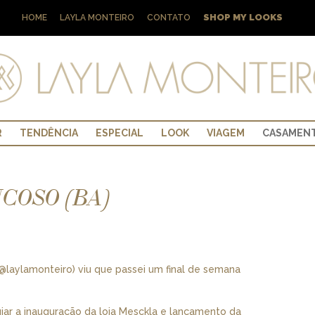
SHOP MY LOOKS
HOME
LAYLA MONTEIRO
CONTATO
R
TENDÊNCIA
ESPECIAL
LOOK
VIAGEM
CASAMEN
COSO (BA)
aylamonteiro) viu que passei um final de semana
giar a inauguração da loja Mesckla e lançamento da