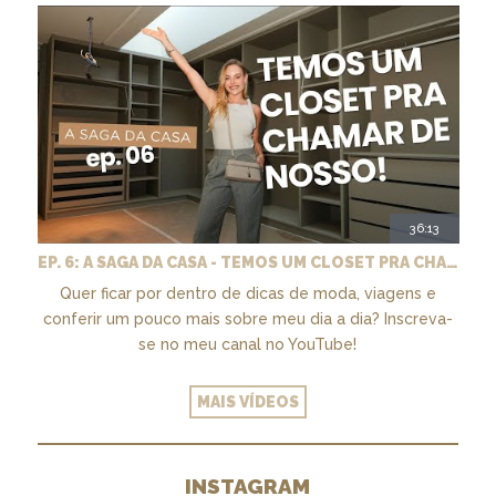
36:13
EP. 6: A SAGA DA CASA - TEMOS UM CLOSET PRA CHAMAR DE NOSSO + MARCENARIA E PAISAGISMO
Quer ficar por dentro de dicas de moda, viagens e
conferir um pouco mais sobre meu dia a dia? Inscreva-
se no meu canal no YouTube!
MAIS VÍDEOS
INSTAGRAM