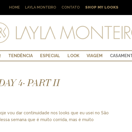
SHOP MY LOOKS
HOME
LAYLA MONTEIRO
CONTATO
R
TENDÊNCIA
ESPECIAL
LOOK
VIAGEM
CASAMEN
AY 4- PART II
je vou dar continuidade nos looks que eu usei no São
essa semana que é muito corrida, mas é muito