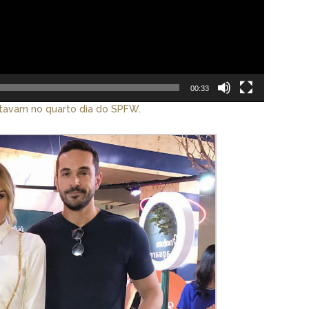
00:33
tavam no quarto dia do SPFW.