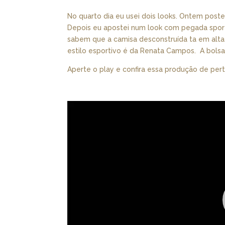
No quarto dia eu usei dois looks. Ontem post
Depois eu apostei num look com pegada spor
sabem que a camisa desconstruída ta em alta 
estilo esportivo é da Renata Campos. A bolsa 
Aperte o play e confira essa produção de pert