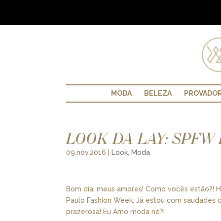
MODA
BELEZA
PROVADO
LOOK DA LAY: SPFW D
09.nov.2016
|
Look
,
Moda
Bom dia, meus amores! Como vocês estão?! Ho
Paulo Fashion Week. Já estou com saudades d
prazerosa! Eu Amo moda né?!