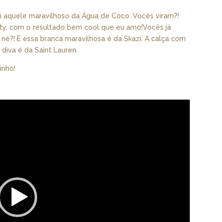
ei aquele maravilhoso da Água de Coco. Vocês viram?!
ty, com o resultado bem cool que eu amo!Vocês já
né?! E essa branca maravilhosa é da Skazi. A calça com
diva é da Saint Lauren.
inho!