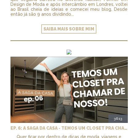
Design de Moda e após intercâmbio em Londres, voltei
ao Brasil cheia de ideias e comecei meu blog. Desde
então já são 9 anos dividindo...
SAIBA MAIS SOBRE MIM
36:13
EP. 6: A SAGA DA CASA - TEMOS UM CLOSET PRA CHAMAR DE NOSSO + MARCENARIA E PAISAGISMO
Quer ficar por dentro de dicas de moda, viagens e