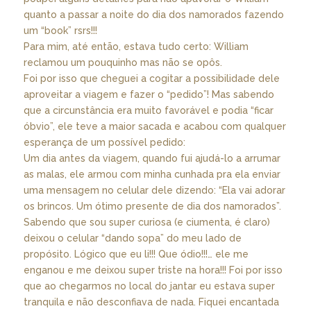
quanto a passar a noite do dia dos namorados fazendo
um “book” rsrs!!!
Para mim, até então, estava tudo certo: William
reclamou um pouquinho mas não se opôs.
Foi por isso que cheguei a cogitar a possibilidade dele
aproveitar a viagem e fazer o “pedido”! Mas sabendo
que a circunstância era muito favorável e podia “ficar
óbvio”, ele teve a maior sacada e acabou com qualquer
esperança de um possível pedido:
Um dia antes da viagem, quando fui ajudá-lo a arrumar
as malas, ele armou com minha cunhada pra ela enviar
uma mensagem no celular dele dizendo: “Ela vai adorar
os brincos. Um ótimo presente de dia dos namorados”.
Sabendo que sou super curiosa (e ciumenta, é claro)
deixou o celular “dando sopa” do meu lado de
propósito. Lógico que eu li!!! Que ódio!!!… ele me
enganou e me deixou super triste na hora!!! Foi por isso
que ao chegarmos no local do jantar eu estava super
tranquila e não desconfiava de nada. Fiquei encantada