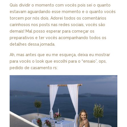
Quis dividir o momento com vocês pois sei o quanto
estavam aguardando esse momento e o quanto vocês
torcem por nós dois. Adorei todos os comentários
carinhosos nos posts nas redes sociais, vocês são
demais! Mal posso esperar para começar os
preparativos e ter vocês acompanhando todos os
detalhes dessa jornada.
Ah, mas antes que eu me esqueça, deixa eu mostrar
para vocês o look que escolhi para o “ensaio”, ops,
pedido de casamento rs: