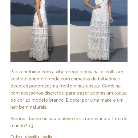
Para combinar com a vibe grega e praiana, escolhi um
vestido longo de renda com camadas de babados e
decotes poderosos na frente e nas costas. Combinei
com acessórios discretos, para trazer apenas um toque
de cor ao modelo branco. E optei por uma make e um
hair bem naturais.
Amores, tenho ou não o noivo mais romântico e fofo do
mundo? <3
Fotos: Vassilis Iliadis