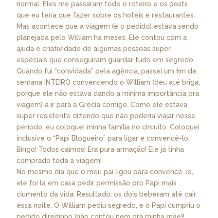
normal. Eles me passaram todo o roteiro e os posts
que eu teria que fazer sobre os hotéis e restaurantes.
Mas acontece que a viagem (e o pedido) estava sendo
planejada pelo William há meses. Ele contou com a
ajuda e criatividade de algumas pessoas super
especiais que conseguiram guardar tudo em segredo.
Quando fui “convidada” pela agência, passei um fim de
semana INTEIRO convencendo o William (deu até briga,
porque ele não estava dando a mínima importância pra
viagem) a ir para a Grécia comigo. Como ele estava
super resistente dizendo que não poderia viajar nesse
período, eu coloquei minha família no circuito. Coloquei
inclusive o “Papi Blogueiro” para ligar e convencê-lo.
Bingo! Todos caímos! Era pura armação! Ele já tinha
comprado toda a viagem!
No mesmo dia que o meu pai ligou para convencê-lo,
ele foi lá em casa pedir permissão pro Papi mais
ciumento da vida. Resultado: os dois beberam até cair
essa noite. O William pediu segredo, e o Papi cumpriu o
pedido direitinho (não contou nem pra minha mãe)!