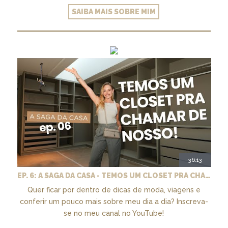
SAIBA MAIS SOBRE MIM
36:13
EP. 6: A SAGA DA CASA - TEMOS UM CLOSET PRA CHAMAR DE NOSSO + MARCENARIA E PAISAGISMO
Quer ficar por dentro de dicas de moda, viagens e
conferir um pouco mais sobre meu dia a dia? Inscreva-
se no meu canal no YouTube!