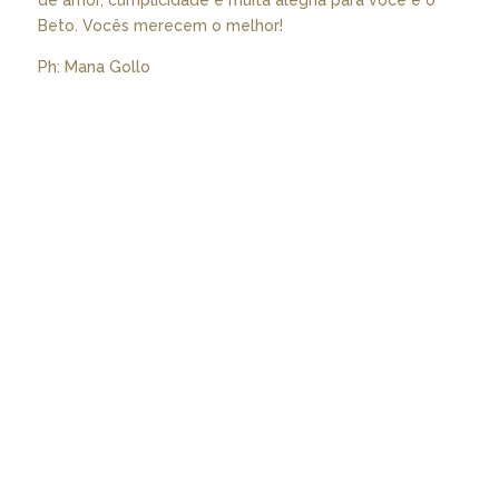
de amor, cumplicidade e muita alegria para você e o
Beto. Vocês merecem o melhor!
Ph: Mana Gollo