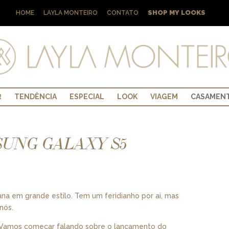
SHOP MY LOOKS
HOME
LAYLA MONTEIRO
CONTATO
R
TENDÊNCIA
ESPECIAL
LOOK
VIAGEM
CASAMEN
UNG GALAXY S5
a em grande estilo. Tem um feridianho por ai, mas
nós.
! Vamos começar falando sobre o lançamento do