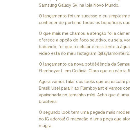
Samsung Galaxy S5, na loja Novo Mundo.
O lançamento foi um sucesso e eu simplesment
conhecer de pertinho todos os benefícios que
O que mais me chamou a atenção foi a câmera
oferece a opção de foco seletivo, ou seja, vo
babando, foi que o celular é resistente à água. 
video está no meu Instagram (@laylamonteiro)
O lançamento da nova potêêêência da Samsung
Flamboyant, em Goiânia. Claro que eu não ia fi
Agora vamos falar dos looks que eu escolhi p
Brasil! Usei para ir ao Flamboyant e vamos co
apaixonada no tamanho mídi. Acho que é uma 
brasileira.
O segundo look tem uma pegada mais modern
no IG adorou! O macacão é uma peça que along
magra.