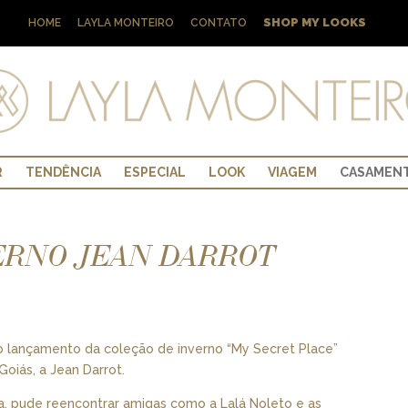
SHOP MY LOOKS
HOME
LAYLA MONTEIRO
CONTATO
R
TENDÊNCIA
ESPECIAL
LOOK
VIAGEM
CASAMEN
ERNO JEAN DARROT
o lançamento da coleção de inverno “My Secret Place”
Goiás, a Jean Darrot.
ia, pude reencontrar amigas como a Lalá Noleto e as