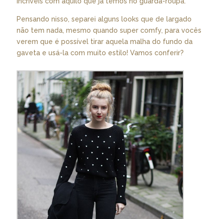
incríveis com aquilo que já temos no guarda-roupa.
Pensando nisso, separei alguns looks que de largado
não tem nada, mesmo quando super comfy, para vocês
verem que é possível tirar aquela malha do fundo da
gaveta e usá-la com muito estilo! Vamos conferir?