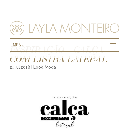
MENU
INSPIRAÇÃO – CALÇA
COM LISTRA LATERAL
24.jul.2018
|
Look
,
Moda