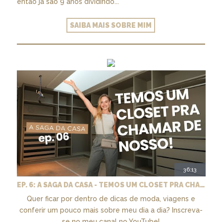
então já são 9 anos dividindo...
SAIBA MAIS SOBRE MIM
36:13
EP. 6: A SAGA DA CASA - TEMOS UM CLOSET PRA CHAMAR DE NOSSO + MARCENARIA E PAISAGISMO
Quer ficar por dentro de dicas de moda, viagens e
conferir um pouco mais sobre meu dia a dia? Inscreva-
se no meu canal no YouTube!