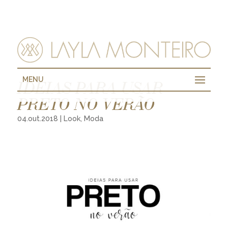
MENU
IDEIAS PARA USAR
PRETO NO VERÃO
04.out.2018
|
Look
,
Moda