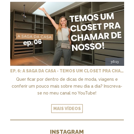
36:13
EP. 6: A SAGA DA CASA - TEMOS UM CLOSET PRA CHAMAR DE NOSSO + MARCENARIA E PAISAGISMO
Quer ficar por dentro de dicas de moda, viagens e
conferir um pouco mais sobre meu dia a dia? Inscreva-
se no meu canal no YouTube!
MAIS VÍDEOS
INSTAGRAM