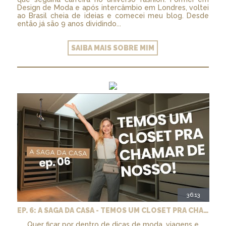
Design de Moda e após intercâmbio em Londres, voltei
ao Brasil cheia de ideias e comecei meu blog. Desde
então já são 9 anos dividindo...
SAIBA MAIS SOBRE MIM
36:13
EP. 6: A SAGA DA CASA - TEMOS UM CLOSET PRA CHAMAR DE NOSSO + MARCENARIA E PAISAGISMO
Quer ficar por dentro de dicas de moda, viagens e