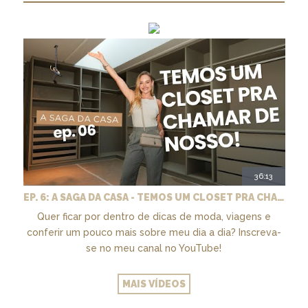
36:13
EP. 6: A SAGA DA CASA - TEMOS UM CLOSET PRA CHAMAR DE NOSSO + MARCENARIA E PAISAGISMO
Quer ficar por dentro de dicas de moda, viagens e
conferir um pouco mais sobre meu dia a dia? Inscreva-
se no meu canal no YouTube!
MAIS VÍDEOS