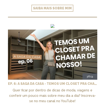
SAIBA MAIS SOBRE MIM
36:13
EP. 6: A SAGA DA CASA - TEMOS UM CLOSET PRA CHAMAR DE NOSSO + MARCENARIA E PAISAGISMO
Quer ficar por dentro de dicas de moda, viagens e
conferir um pouco mais sobre meu dia a dia? Inscreva-
se no meu canal no YouTube!