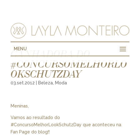
MENU
GANHADORA DO
#CONCURSOMELHORLO
OKSCHUTZDAY
03.set.2012
|
Beleza
,
Moda
Meninas,
Vamos ao resultado do
#ConcursoMelhorLookSchutzDay que aconteceu na
Fan Page do blog
!!