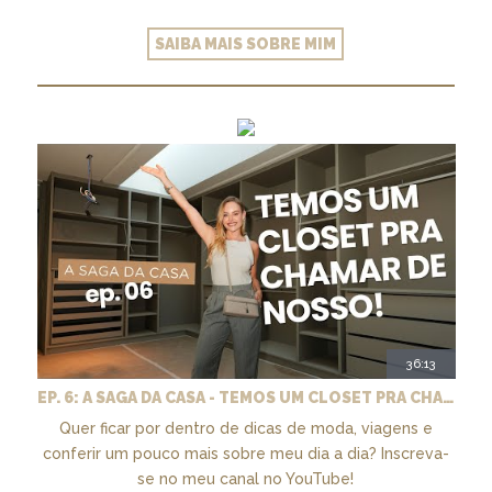
SAIBA MAIS SOBRE MIM
36:13
EP. 6: A SAGA DA CASA - TEMOS UM CLOSET PRA CHAMAR DE NOSSO + MARCENARIA E PAISAGISMO
Quer ficar por dentro de dicas de moda, viagens e
conferir um pouco mais sobre meu dia a dia? Inscreva-
se no meu canal no YouTube!