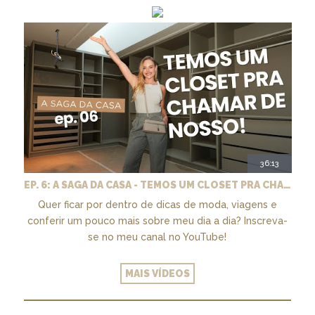
36:13
EP. 6: A SAGA DA CASA - TEMOS UM CLOSET PRA CHAMAR DE NOSSO + MARCENARIA E PAISAGISMO
Quer ficar por dentro de dicas de moda, viagens e
conferir um pouco mais sobre meu dia a dia? Inscreva-
se no meu canal no YouTube!
MAIS VÍDEOS