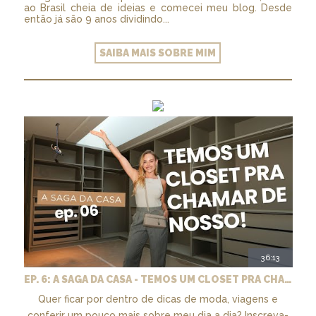
ao Brasil cheia de ideias e comecei meu blog. Desde
então já são 9 anos dividindo...
SAIBA MAIS SOBRE MIM
36:13
EP. 6: A SAGA DA CASA - TEMOS UM CLOSET PRA CHAMAR DE NOSSO + MARCENARIA E PAISAGISMO
Quer ficar por dentro de dicas de moda, viagens e
conferir um pouco mais sobre meu dia a dia? Inscreva-