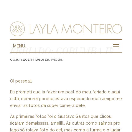
MENU
FERIADO: CORUMBA IV
06.jun.2013
|
Beleza
,
Moda
Oi pessoal,
Eu prometi que ia fazer um post do meu feriado e aqui
está, demorei porque estava esperando meu amigo me
enviar as fotos da super câmera dele.
As primeiras fotos foi o Gustavo Santos que clicou,
ficaram demaisssss, ameiiii… As outras como saímos pro
lago só rolava foto do cel, mas como a turma e o lugar