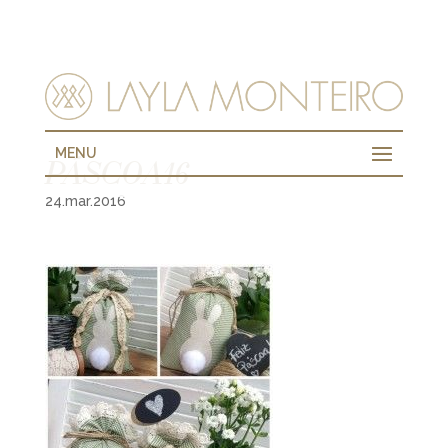
MENU
PÁSCOA16
24.mar.2016